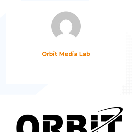
Orbit Media Lab
Más artículos de Orbit Media Lab