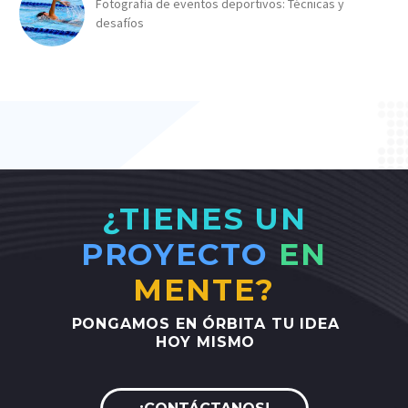
Fotografía de eventos deportivos: Técnicas y
desafíos
¿TIENES UN
PROYECTO
EN
MENTE?
PONGAMOS
EN
ÓRBITA
TU
IDEA
HOY
MISMO