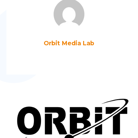
Orbit Media Lab
Más artículos de Orbit Media Lab