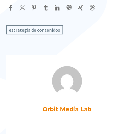
estrategia de contenidos
Orbit Media Lab
Más artículos de Orbit Media Lab