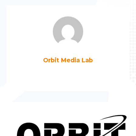
Orbit Media Lab
Más artículos de Orbit Media Lab