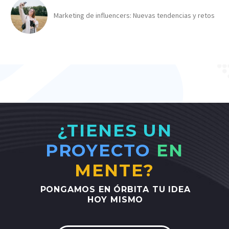
Marketing de influencers: Nuevas tendencias y retos
¿TIENES UN
PROYECTO
EN
MENTE?
PONGAMOS
EN
ÓRBITA
TU
IDEA
HOY
MISMO