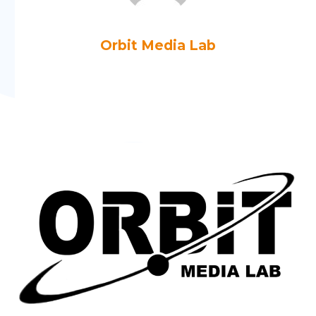
Orbit Media Lab
Más artículos de Orbit Media Lab