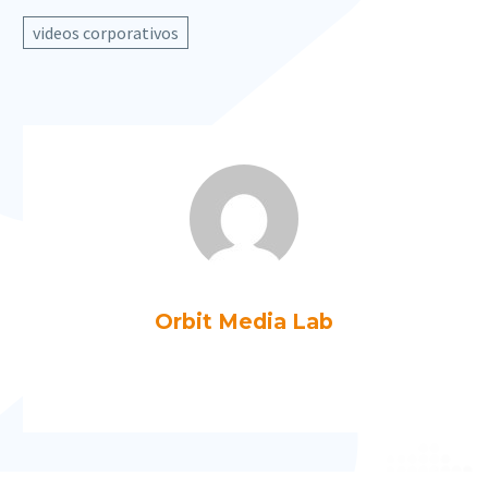
videos corporativos
Orbit Media Lab
Más artículos de Orbit Media Lab