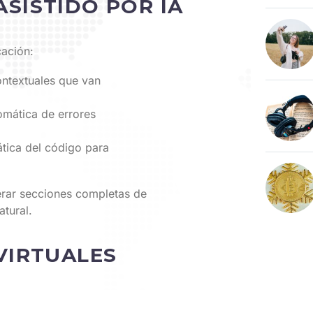
SISTIDO POR IA
cación:
ontextuales que van
omática de errores
ática del código para
erar secciones completas de
tural.
VIRTUALES