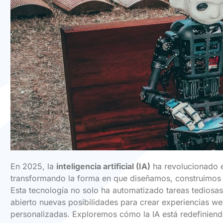
En 2025, la
inteligencia artificial (IA)
ha revolucionado e
transformando la forma en que diseñamos, construimos 
Esta tecnología no solo ha automatizado tareas tediosas
abierto nuevas posibilidades para crear experiencias we
personalizadas. Exploremos cómo la IA está redefiniend