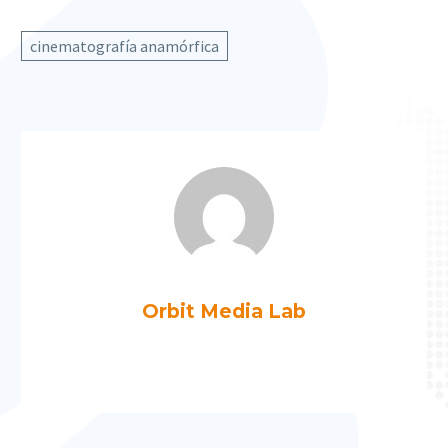
cinematografía anamórfica
Orbit Media Lab
Más artículos de Orbit Media Lab