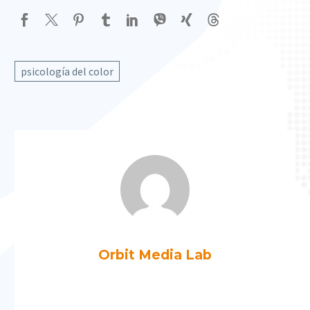
psicología del color
Orbit Media Lab
Más artículos de Orbit Media Lab