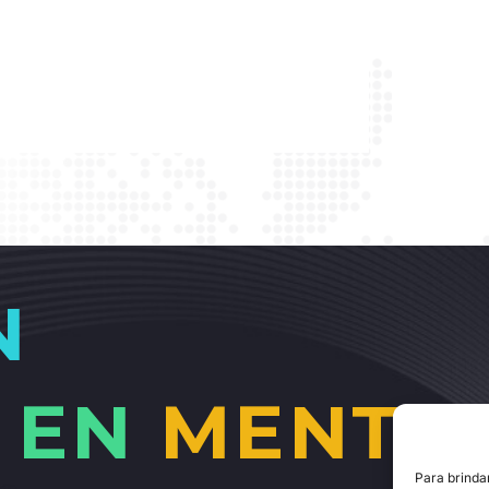
N
EN
MENTE
Para brinda