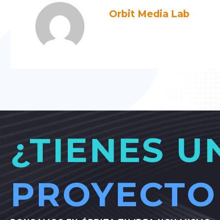
Orbit Media Lab
Más artículos de Orbit Media Lab
¿TIENES U
PROYECTO