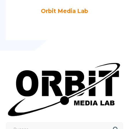
Orbit Media Lab
Más artículos de Orbit Media Lab