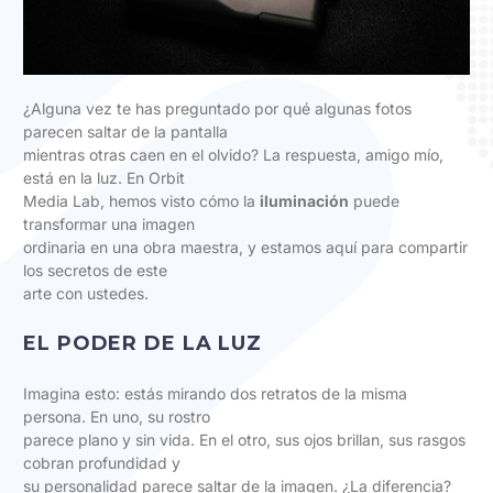
¿Alguna vez te has preguntado por qué algunas fotos
parecen saltar de la pantalla
mientras otras caen en el olvido? La respuesta, amigo mío,
está en la luz. En Orbit
Media Lab, hemos visto cómo la
iluminación
puede
transformar una imagen
ordinaria en una obra maestra, y estamos aquí para compartir
los secretos de este
arte con ustedes.
EL PODER DE LA LUZ
Imagina esto: estás mirando dos retratos de la misma
persona. En uno, su rostro
parece plano y sin vida. En el otro, sus ojos brillan, sus rasgos
cobran profundidad y
su personalidad parece saltar de la imagen. ¿La diferencia?