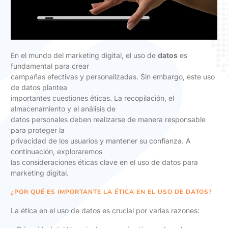
En el mundo del marketing digital, el uso de
datos
es
fundamental para crear
campañas efectivas y personalizadas. Sin embargo, este uso
de datos plantea
importantes cuestiones éticas. La recopilación, el
almacenamiento y el análisis de
datos personales deben realizarse de manera responsable
para proteger la
privacidad de los usuarios y mantener su confianza. A
continuación, exploraremos
las consideraciones éticas clave en el uso de datos para
marketing digital.
¿POR QUÉ ES IMPORTANTE LA ÉTICA EN EL USO DE DATOS?
La ética en el uso de datos es crucial por varias razones: