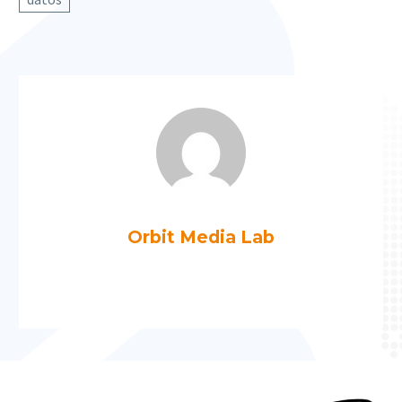
Orbit Media Lab
Más artículos de Orbit Media Lab