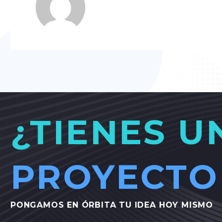
Más artículos de Orbit Media Lab
¿TIENES U
PROYECTO
PONGAMOS
EN
ÓRBITA
TU
IDEA
HOY
MISMO