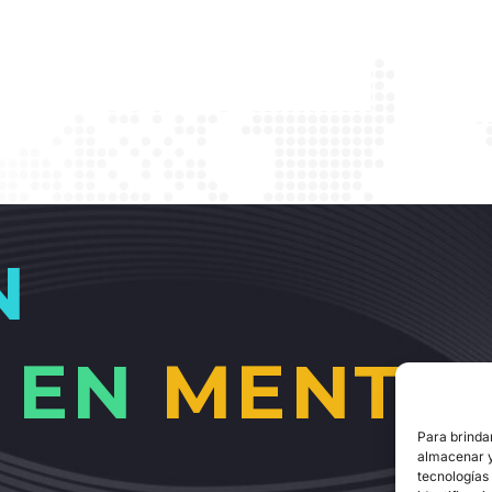
N
EN
MENTE
Para brinda
almacenar y
tecnologías