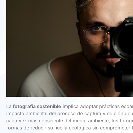
La
fotografía sostenible
implica adoptar prácticas ecoa
impacto ambiental del proceso de captura y edición de
cada vez más consciente del medio ambiente, los fotóg
formas de reducir su huella ecológica sin comprometer l