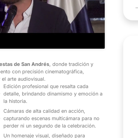
iestas de San Andrés
, donde tradición y
nto con precisión cinematográfica,
el arte audiovisual.
Edición profesional que resalta cada
detalle, brindando dinamismo y emoción a
la historia.
Cámaras de alta calidad en acción,
capturando escenas multicámara para no
perder ni un segundo de la celebración.
Un homenaje visual, diseñado para