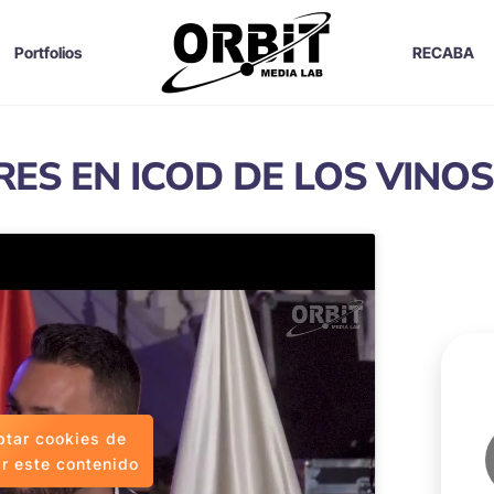
Portfolios
RECABA
RES EN ICOD DE LOS VINOS
ptar cookies de
ir este contenido