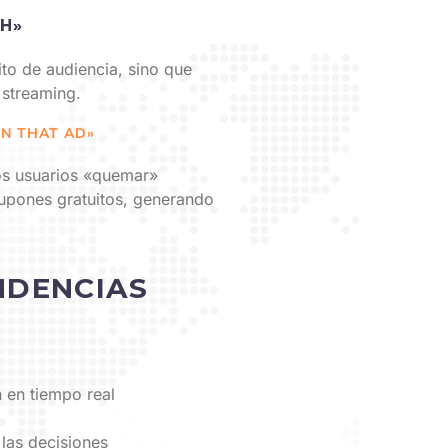
CH»
ito de audiencia, sino que
 streaming.
RN THAT AD»
los usuarios «quemar»
cupones gratuitos, generando
NDENCIAS
 en tiempo real
 las decisiones