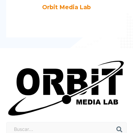
Orbit Media Lab
Más artículos de Orbit Media Lab