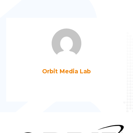
Orbit Media Lab
Más artículos de Orbit Media Lab