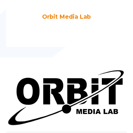
Orbit Media Lab
Más artículos de Orbit Media Lab