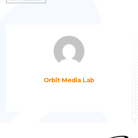
Orbit Media Lab
Más artículos de Orbit Media Lab