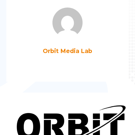
Orbit Media Lab
Más artículos de Orbit Media Lab