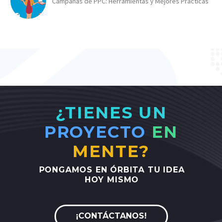
Campañas de PPC: Herramientas y Mejores Prácticas
¿TIENES UN
PROYECTO
EN
MENTE?
PONGAMOS
EN
ÓRBITA
TU
IDEA
HOY
MISMO
¡CONTÁCTANOS!