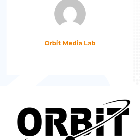
Orbit Media Lab
Más artículos de Orbit Media Lab