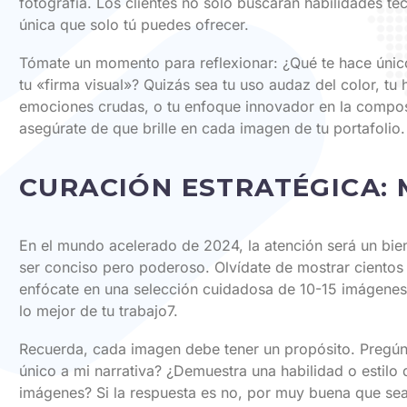
fotografía. Los clientes no solo buscarán habilidades té
única que solo tú puedes ofrecer.
Tómate un momento para reflexionar: ¿Qué te hace únic
tu «firma visual»? Quizás sea tu uso audaz del color, tu 
emociones crudas, o tu enfoque innovador en la compos
asegúrate de que brille en cada imagen de tu portafolio.
CURACIÓN ESTRATÉGICA: 
En el mundo acelerado de 2024, la atención será un bie
ser conciso pero poderoso. Olvídate de mostrar cientos 
enfócate en una selección cuidadosa de 10-15 imágenes
lo mejor de tu trabajo7.
Recuerda, cada imagen debe tener un propósito. Pregúnt
único a mi narrativa? ¿Demuestra una habilidad o estilo 
imágenes? Si la respuesta es no, por muy buena que sea 